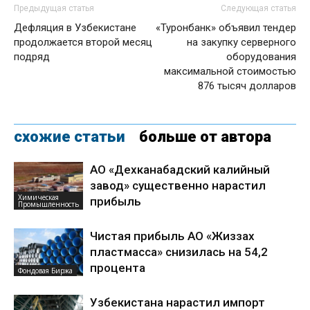
Предыдущая статья
Следующая статья
Дефляция в Узбекистане
«Туронбанк» объявил тендер
продолжается второй месяц
на закупку серверного
подряд
оборудования
максимальной стоимостью
876 тысяч долларов
схожие статьи
больше от автора
АО «Дехканабадский калийный
завод» существенно нарастил
Химическая
прибыль
Промышленность
Чистая прибыль АО «Жиззах
пластмасса» снизилась на 54,2
процента
Фондовая Биржа
Узбекистана нарастил импорт