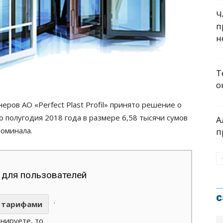
Ч
п
н
Т
о
ов АО «Perfect Plast Profil» принято решение о
 полугодия 2018 года в размере 6,58 тысячи сумов
А
номинала.
п
 для пользователей
с
.
тарифами
анируете, то