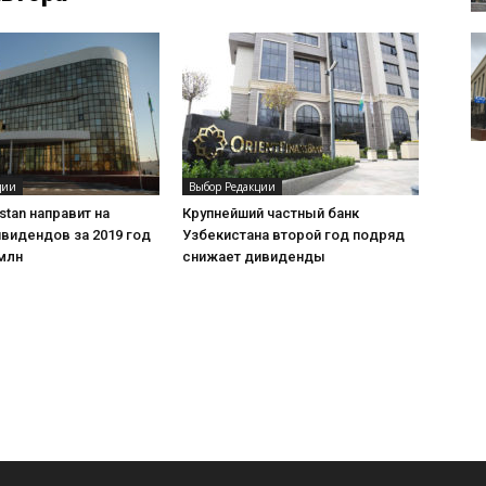
ции
Выбор Редакции
stan направит на
Крупнейший частный банк
видендов за 2019 год
Узбекистана второй год подряд
млн
снижает дивиденды