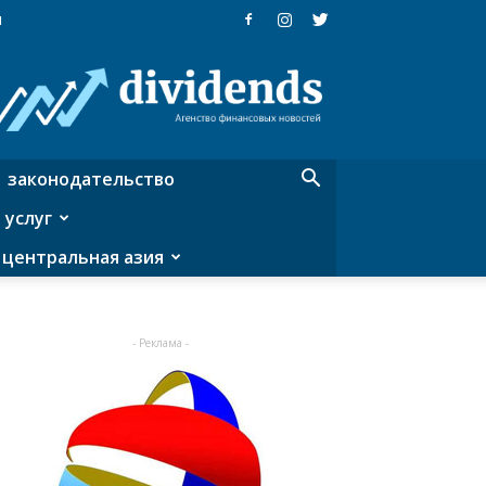
я
Dividends
—
агентство
финансовых
новостей
законодательство
 услуг
центральная азия
- Реклама -