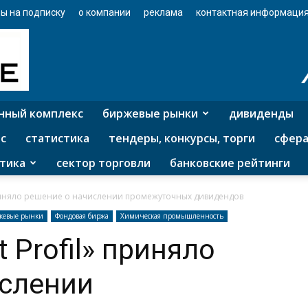
ы на подписку
о компании
реклама
контактная информаци
нный комплекс
биржевые рынки
дивиденды
с
статистика
тендеры, конкурсы, торги
сфера
тика
сектор торговли
банковские рейтинги
» приняло решение о начислении промежуточных дивидендов
жевые рынки
Фондовая биржа
Химическая промышленность
t Profil» приняло
ислении