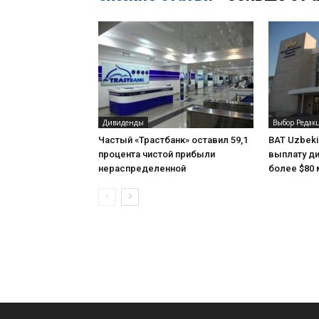
Дивиденды
Выбор Редак
Частый «Трастбанк» оставил 59,1
BAT Uzbeki
процента чистой прибыли
выплату ди
нераспределенной
более $80 