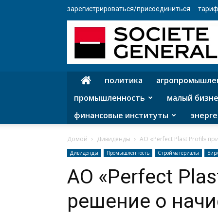
зарегистрироваться/присоединиться
тариф
политика
агропромышле
промышленность
малый бизне
финансовые институты
энерге
Домой
Дивиденды
АО «Perfect Plast Profil
Дивиденды
Промышленность
Стройматериалы
Бир
АО «Perfect Plas
решение о нач