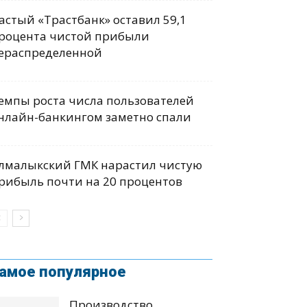
астый «Трастбанк» оставил 59,1
роцента чистой прибыли
ераспределенной
емпы роста числа пользователей
нлайн-банкингом заметно спали
лмалыкский ГМК нарастил чистую
рибыль почти на 20 процентов
амое популярное
Производство