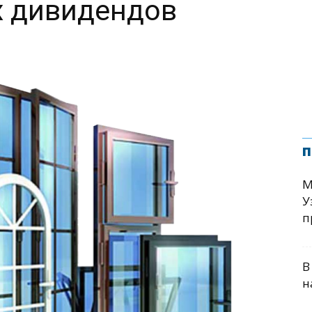
 дивидендов
п
М
У
п
В
н