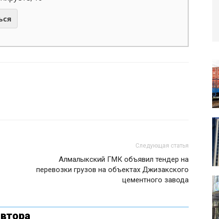
ься
Следующая статья
Алмалыкский ГМК объявил тендер на
перевозки грузов на объектах Джизакского
цементного завода
автора