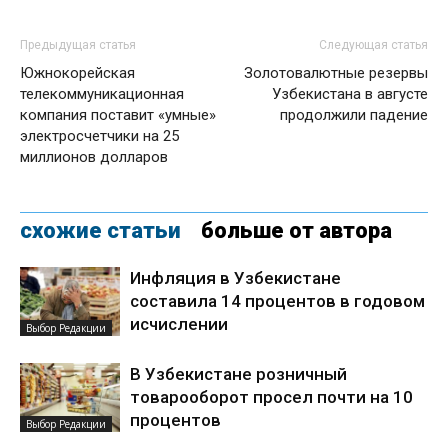
Предыдущая статья
Следующая статья
Южнокорейская
Золотовалютные резервы
телекоммуникационная
Узбекистана в августе
компания поставит «умные»
продолжили падение
электросчетчики на 25
миллионов долларов
схожие статьи
больше от автора
Инфляция в Узбекистане
составила 14 процентов в годовом
исчислении
Выбор Редакции
В Узбекистане розничный
товарооборот просел почти на 10
процентов
Выбор Редакции