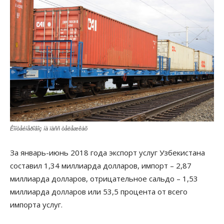
Êîíòåéíåðîâîç íà ïàññ òåëåæêàõ
За январь-июнь 2018 года экспорт услуг Узбекистана
составил 1,34 миллиарда долларов, импорт – 2,87
миллиарда долларов, отрицательное сальдо – 1,53
миллиарда долларов или 53,5 процента от всего
импорта услуг.