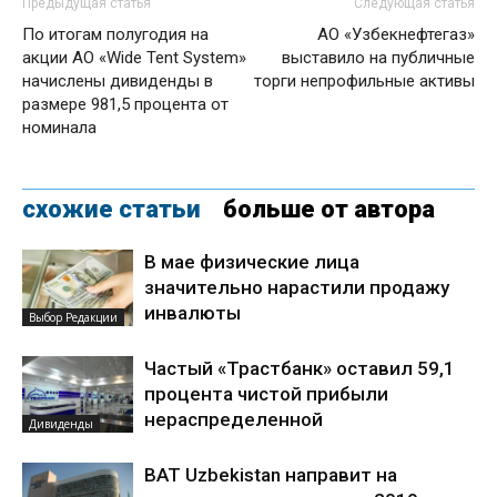
Предыдущая статья
Следующая статья
По итогам полугодия на
АО «Узбекнефтегаз»
акции АО «Wide Tent System»
выставило на публичные
начислены дивиденды в
торги непрофильные активы
размере 981,5 процента от
номинала
схожие статьи
больше от автора
В мае физические лица
значительно нарастили продажу
инвалюты
Выбор Редакции
Частый «Трастбанк» оставил 59,1
процента чистой прибыли
нераспределенной
Дивиденды
BAT Uzbekistan направит на