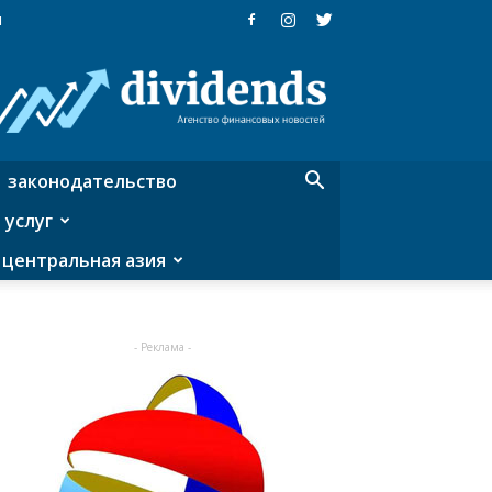
я
Dividends
—
агентство
финансовых
новостей
законодательство
 услуг
центральная азия
- Реклама -