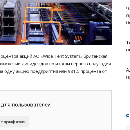
Ч
п
н
Т
о
роцентов акций АО «Wide Tent System» британская
начислении дивидендов по итогам первого полугодия
А
 на одну акцию предприятия или 981,5 процента от
п
 для пользователей
с
.
тарифами