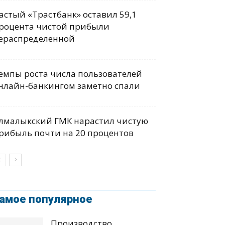
астый «Трастбанк» оставил 59,1
роцента чистой прибыли
ераспределенной
емпы роста числа пользователей
нлайн-банкингом заметно спали
лмалыкский ГМК нарастил чистую
рибыль почти на 20 процентов
амое популярное
Производство