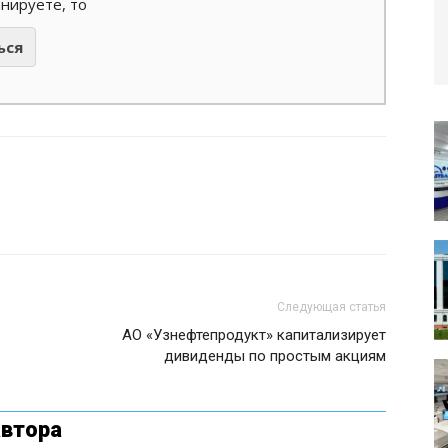
анируете, то
ься
Следующая статья
АО «Узнефтепродукт» капитализирует
дивиденды по простым акциям
автора