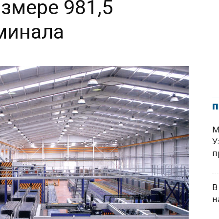
змере 981,5
минала
п
М
У
п
В
н