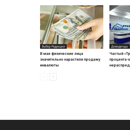
Выбор Редакции
Дивиденды
В мае физические лица
Частый «Тр
значительно нарастили продажу
процента 
инвалюты
нераспред