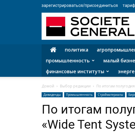
зарегистрироваться/присоединиться
тариф
политика
агропромышле
промышленность
малый бизне
финансовые институты
энерге
Домой
Выбор редакции
По итогам полугодия 
Дивиденды
Промышленность
Стройматериалы
Бир
По итогам полу
«Wide Tent Sys