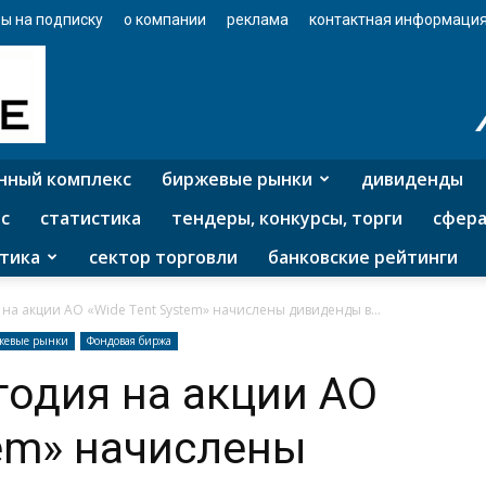
ы на подписку
о компании
реклама
контактная информаци
нный комплекс
биржевые рынки
дивиденды
с
статистика
тендеры, конкурсы, торги
сфера
тика
сектор торговли
банковские рейтинги
на акции АО «Wide Tent System» начислены дивиденды в...
жевые рынки
Фондовая биржа
годия на акции АО
tem» начислены