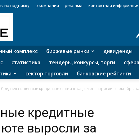
ы на подписку
о компании
реклама
контактная информаци
нный комплекс
биржевые рынки
дивиденды
с
статистика
тендеры, конкурсы, торги
сфера
тика
сектор торговли
банковские рейтинги
Средневзвешенные кредитные ставки в нацвалюте выросли за октябрь на
ные кредитные
люте выросли за