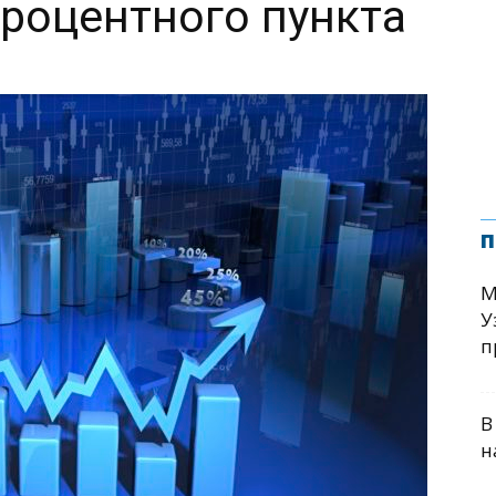
процентного пункта
п
М
У
п
В
н