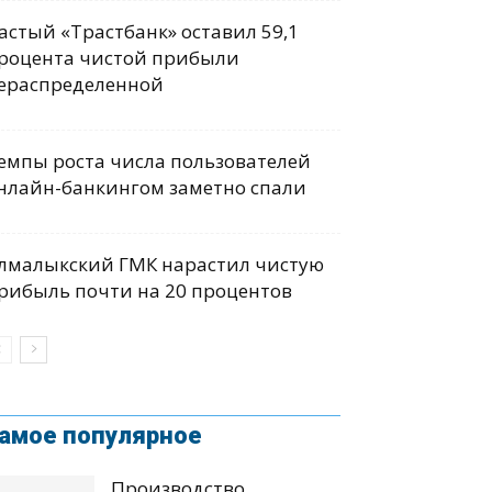
астый «Трастбанк» оставил 59,1
роцента чистой прибыли
ераспределенной
емпы роста числа пользователей
нлайн-банкингом заметно спали
лмалыкский ГМК нарастил чистую
рибыль почти на 20 процентов
амое популярное
Производство