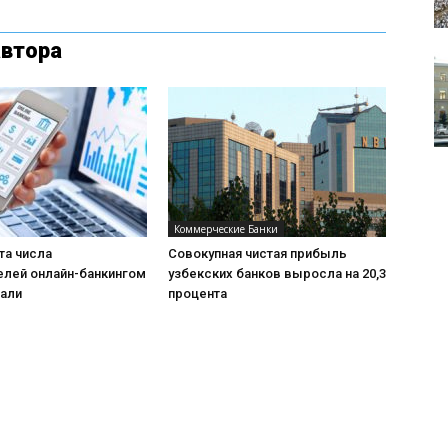
автора
Коммерческие Банки
та числа
Совокупная чистая прибыль
елей онлайн-банкингом
узбекских банков выросла на 20,3
пали
процента