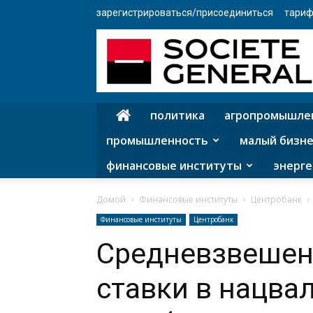
зарегистрироваться/присоединиться
тариф
политика
агропромышле
промышленность
малый бизне
финансовые институты
энерге
Домой
Финансовые институты
Центробанк
Финансовые институты
Центробанк
Средневзвешен
ставки в нацва