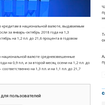
Ч
п
н
 кредитам в национальной валюте, выдаваемым
сли за январь-октябрь 2018 года на 1,3
Т
октябрь на 1,2 п.п. до 21,6 процента в годовом
о
А
м в национальной валюте средневзвешенные
п
а на 0,9 п.п, и за второй месяц осени на 1,2 п.п. до
оответственно на 1,3 п.п. и на 1,1 п.п. до 21,7
с
 для пользователей