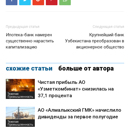
Предыдущая статья
Следующая статья
Ипотека-банк намерен
Крупнейший банк
существенно нарастить
Узбекистана преобразован в
капитализацию
акционерное общество
схожие статьи
больше от автора
Чистая прибыль АО
«Узметкомбинат» снизилась на
Тяжелая
37,1 процента
Промышленность
АО «Алмалыкский ГМК» начислило
дивиденды за первое полугодие
Тяжелая
Промышленность