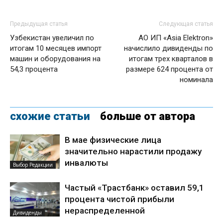
Предыдущая статья
Следующая статья
Узбекистан увеличил по
АО ИП «Asia Elektron»
итогам 10 месяцев импорт
начислило дивиденды по
машин и оборудования на
итогам трех кварталов в
54,3 процента
размере 624 процента от
номинала
схожие статьи
больше от автора
В мае физические лица
значительно нарастили продажу
инвалюты
Выбор Редакции
Частый «Трастбанк» оставил 59,1
процента чистой прибыли
нераспределенной
Дивиденды