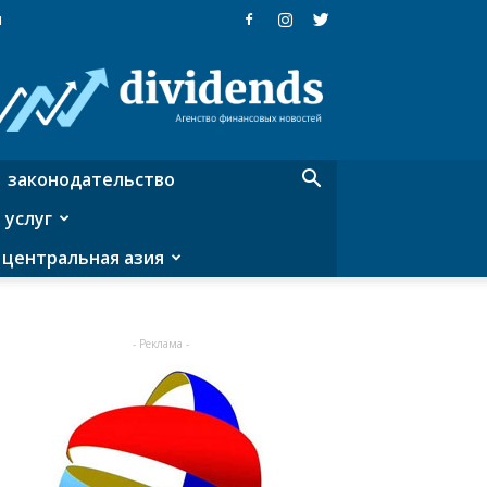
я
Dividends
—
агентство
финансовых
новостей
законодательство
 услуг
центральная азия
- Реклама -