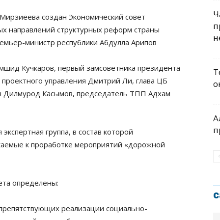
Ч
 Мирзиёева создан Экономический совет
п
ых направлений структурных реформ страны
н
ремьер-министр республики Абдулла Арипов
мшид Кучкаров, первый замсоветника президента
Т
 проектного управления Дмитрий Ли, глава ЦБ
о
н Дилмурод Касымов, председатель ТПП Адхам
А
п
экспертная группа, в состав которой
каемые к проработке мероприятий «дорожной
ета определены:
с
, препятствующих реализации социально-