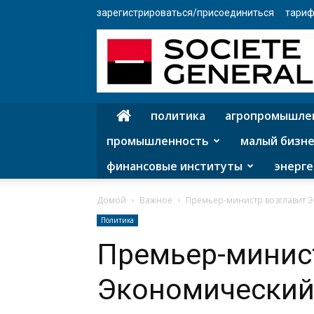
зарегистрироваться/присоединиться
тариф
политика
агропромышле
промышленность
малый бизне
финансовые институты
энерге
Домой
Важное
Премьер-министр возглавит 
Политика
Премьер-минис
Экономический