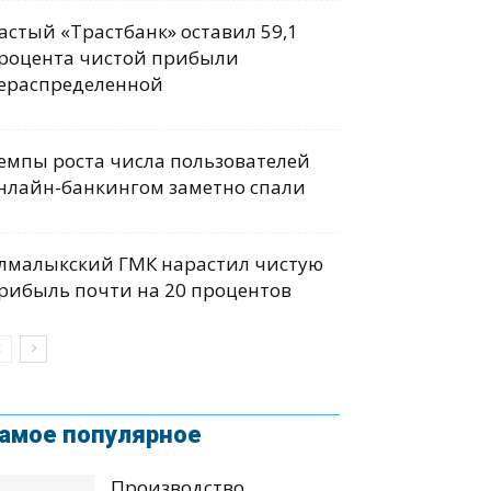
астый «Трастбанк» оставил 59,1
роцента чистой прибыли
ераспределенной
емпы роста числа пользователей
нлайн-банкингом заметно спали
лмалыкский ГМК нарастил чистую
рибыль почти на 20 процентов
амое популярное
Производство