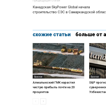
Предыдущая статья
Канадская SkyPower Global начала
строительство СЭС в Самаркандской облас
схожие статьи
больше от 
Важное
Важное
Алмалыкский ГМК нарастил
S&P прогн
чистую прибыль почти на 20
суверенног
процентов
Узбекиста