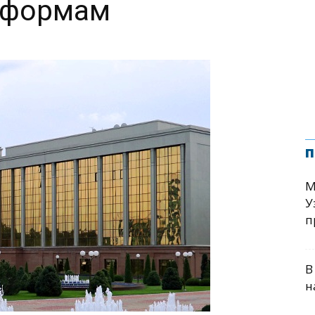
еформам
п
М
У
п
В
н