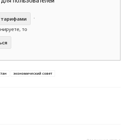
 для пользователей
.
тарифами
анируете, то
ься
стан
экономический совет