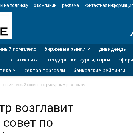
ы на подписку
о компании
реклама
контактная информаци
нный комплекс
биржевые рынки
дивиденды
с
статистика
тендеры, конкурсы, торги
сфера
тика
сектор торговли
банковские рейтинги
Экономический совет по структурным реформам
тр возглавит
 совет по