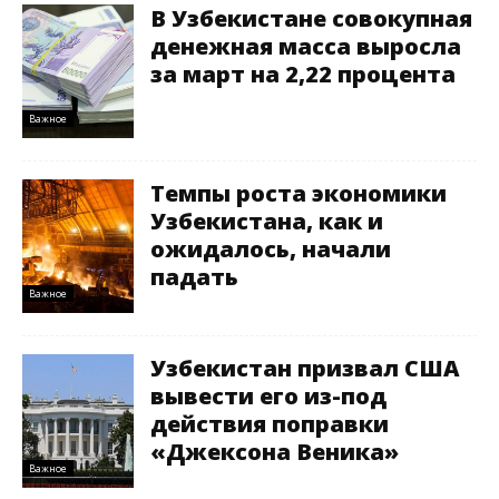
В Узбекистане совокупная
денежная масса выросла
за март на 2,22 процента
Важное
Темпы роста экономики
Узбекистана, как и
ожидалось, начали
падать
Важное
Узбекистан призвал США
вывести его из-под
действия поправки
«Джексона Веника»
Важное