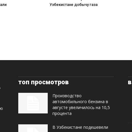
пали
Узбекистане добычу газа
топ просмотров
в
Производство
автомобильного бензина в
августе увеличилось на 10,5
ую
процента
В Узбекистане подешевели