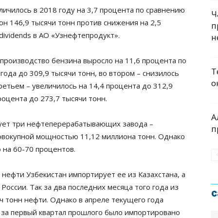
ичилось в 2018 году на 3,7 процента по сравнению
Ч
н 146,9 тысячи тонн против снижения на 2,5
п
dividends в АО «Узнефтепродукт».
н
а производство бензина выросло на 11,6 процента по
Т
ода до 309,9 тысячи тонн, во втором – снизилось
о
третьем – увеличилось на 14,4 процента до 312,9
процента до 273,7 тысячи тонн.
А
вует три нефтеперерабатывающих завода –
п
совокупной мощностью 11,12 миллиона тонн. Однако
на 60-70 процентов.
нефти Узбекистан импортирует ее из Казахстана, а
 России. Так за два последних месяца того года из
с
ч тонн нефти. Однако в апреле текущего года
и за первый квартал прошлого было импортировано