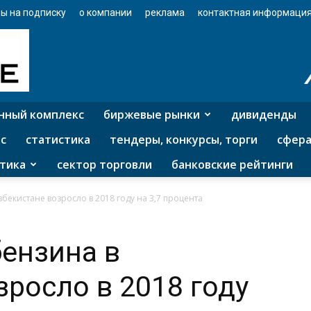
ы на подписку
о компании
реклама
контактная информаци
нный комплекс
биржевые рынки
дивиденды
с
статистика
тендеры, конкурсы, торги
сфера
тика
сектор торговли
банковские рейтинги
бекистане возросло в 2018 году на 3,7 процента
ензина в
зросло в 2018 году