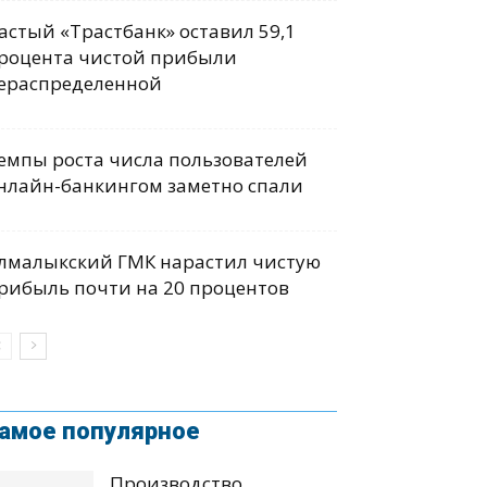
астый «Трастбанк» оставил 59,1
роцента чистой прибыли
ераспределенной
емпы роста числа пользователей
нлайн-банкингом заметно спали
лмалыкский ГМК нарастил чистую
рибыль почти на 20 процентов
амое популярное
Производство