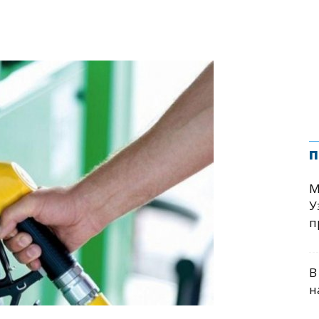
п
М
У
п
В
н