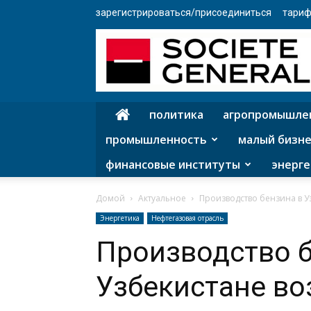
зарегистрироваться/присоединиться
тариф
политика
агропромышле
промышленность
малый бизне
финансовые институты
энерге
Домой
Актуальное
Производство бензина в Уз
Энергетика
Нефтегазовая отрасль
Производство б
Узбекистане во