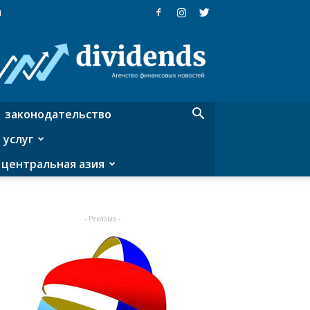
я
Dividends
—
агентство
финансовых
новостей
законодательство
 услуг
центральная азия
- Реклама -