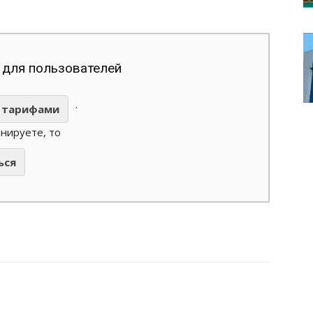
 для пользователей
.
тарифами
анируете, то
ься