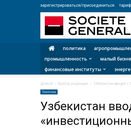
зарегистрироваться/присоединиться
тариф
политика
агропромышле
промышленность
малый бизне
финансовые институты
энерге
Домой
Выбор редакции
Узбекистан вводит с
Политика
Узбекистан вво
«инвестиционн