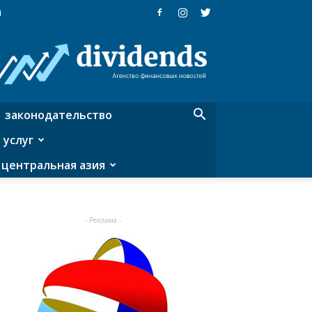
я
Dividends
—
агентство
финансовых
новостей
законодательство
 услуг
центральная азия
- Реклама -