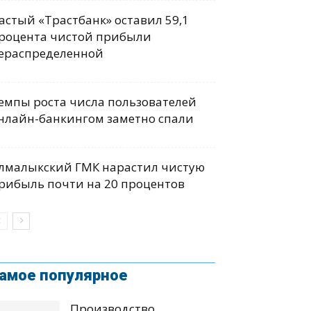
астый «Трастбанк» оставил 59,1
роцента чистой прибыли
ераспределенной
емпы роста числа пользователей
нлайн-банкингом заметно спали
лмалыкский ГМК нарастил чистую
рибыль почти на 20 процентов
амое популярное
Производство