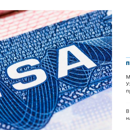
п
М
У
п
В
н