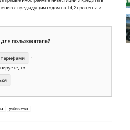
ода прямые иностранные инвестиции и кредиты в
внению с предыдущим годом на 14,2 процента и
 для пользователей
.
тарифами
анируете, то
ься
зы
узбекистан