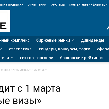
ы на подписку
о компании
реклама
контактная информаци
нный комплекс
биржевые рынки
дивиденды
с
статистика
тендеры, конкурсы, торги
сфера
тика
сектор торговли
банковские рейтинги
 1 марта «инвестиционные визы»
дит с 1 марта
ые визы»