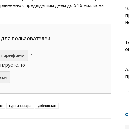
о сравнению с предыдущим днем до 54.6 миллиона
Ч
п
н
 для пользователей
Т
о
.
тарифами
анируете, то
А
п
ься
ум
курс доллара
узбекистан
с