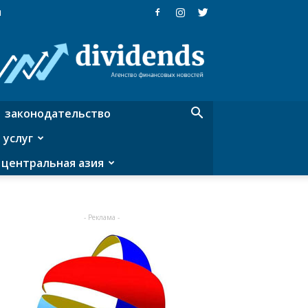
я
Dividends
—
агентство
финансовых
новостей
законодательство
 услуг
центральная азия
- Реклама -