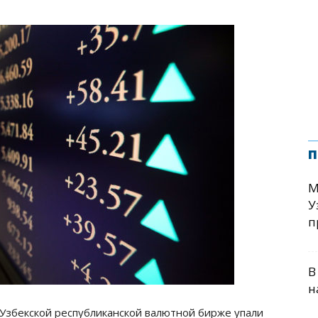
п
М
У
п
В
н
Узбекской республиканской валютной бирже упали