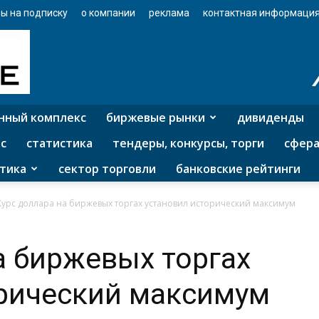
ы на подписку
о компании
реклама
контактная информаци
нный комплекс
биржевые рынки
дивиденды
с
статистика
тендеры, конкурсы, торги
сфера
тика
сектор торговли
банковские рейтинги
Курс доллара на биржевых торгах установил исторический максимум
а биржевых торгах
орический максимум