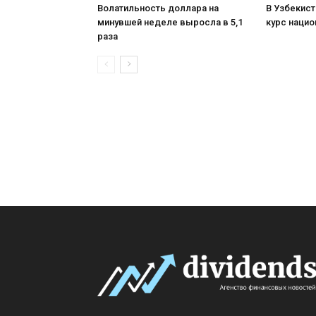
Волатильность доллара на
В Узбекист
минувшей неделе выросла в 5,1
курс наци
раза