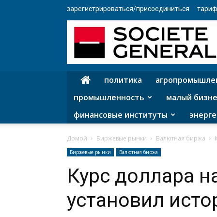
зарегистрироваться/присоединиться
тариф
политика
агропромышле
промышленность
малый бизне
финансовые институты
энерге
Домой
Биржевые рынки
Валютная биржа
Биржевые рынки
Валютная биржа
Курс доллара н
установил ист