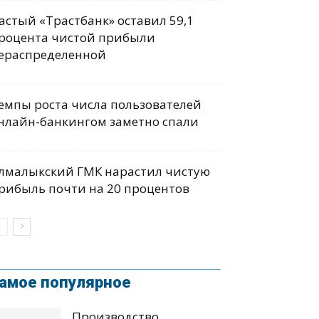
астый «Трастбанк» оставил 59,1
роцента чистой прибыли
ераспределенной
емпы роста числа пользователей
нлайн-банкингом заметно спали
лмалыкский ГМК нарастил чистую
рибыль почти на 20 процентов
амое популярное
Производство