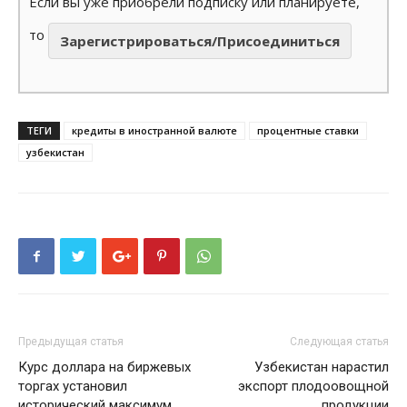
Если вы уже приобрели подписку или планируете,
то
Зарегистрироваться/Присоединиться
ТЕГИ
кредиты в иностранной валюте
процентные ставки
узбекистан
Предыдущая статья
Следующая статья
Курс доллара на биржевых
Узбекистан нарастил
торгах установил
экспорт плодоовощной
исторический максимум
продукции