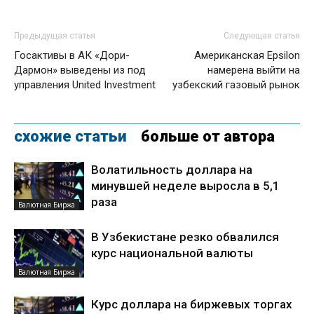
Предыдущая статья
Следующая статья
Госактивы в АК «Дори-
Американская Epsilon
Дармон» выведены из под
намерена выйти на
управления United Investment
узбекский газовый рынок
схожие статьи
больше от автора
Волатильность доллара на
минувшей неделе выросла в 5,1
раза
Валютная Биржа
В Узбекистане резко обвалился
курс национальной валюты
Валютная Биржа
Курс доллара на биржевых торгах