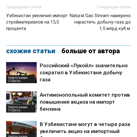
Предыдущая статья
Следующая статья
Узбекистан увеличил импорт
Natural Gas Stream намерено
стройматериалов на 15,5
нарастить добычу газа до
процента
1,5 млрд куб.м.
схожие статьи
больше от автора
Российский «Лукойл» значительно
сократил в Узбекистане добычу
Нефтегазовая
газа
Отрасль
Антимонопольный комитет против
повышения акциза на импорт
Нефтегазовая
бензина
Отрасль
В Узбекистане могут в четыре раза
увеличить акциз на импортный
Нефтегазовая