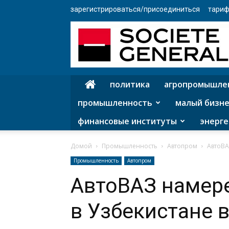
зарегистрироваться/присоединиться
тариф
политика
агропромышле
промышленность
малый бизне
финансовые институты
энерге
Домой
Промышленность
Автопром
АвтоВА
Промышленность
Автопром
АвтоВАЗ намер
в Узбекистане в