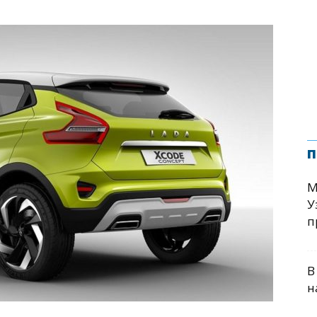
п
М
У
п
В
н