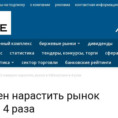
ы на подписку
о компании
реклама
контактная информаци
нный комплекс
биржевые рынки
дивиденды
с
статистика
тендеры, конкурсы, торги
сфера
тика
сектор торговли
банковские рейтинги
З намерен нарастить рынок в Узбекистане в 4 раза
ен нарастить рынок
 4 раза