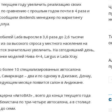
 текущем году увеличить реализацию своих
Ч
 по сравнению с прошлым годом почти в 4 раза и
п
 сообщили dividends менеджер по маркетингу
н
олуа.
Т
обилей Lada выросли в 3,6 раза до 2,6 тысячи
о
 из-за высокого спроса у местного населения на
ется значительно увеличить. На сегодняшний день,
нке моделей Нива 4×4, Largus и Lada Xray.
А
п
о более 10 специализированных автосалона
, Самарканде – два и по одному в Джизаке, Денау,
следующем месяце появится салон в Андижане.
нцерна «АвтоВАЗ» , всего до конца текущего года
с
бекистана по три-четыре автосалона, а в столице
 до семи.