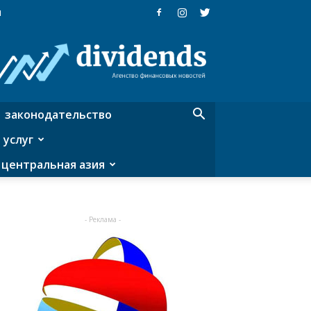
я
Dividends
—
агентство
финансовых
новостей
законодательство
 услуг
центральная азия
- Реклама -