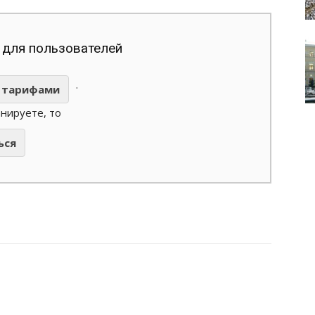
 для пользователей
.
тарифами
анируете, то
ься