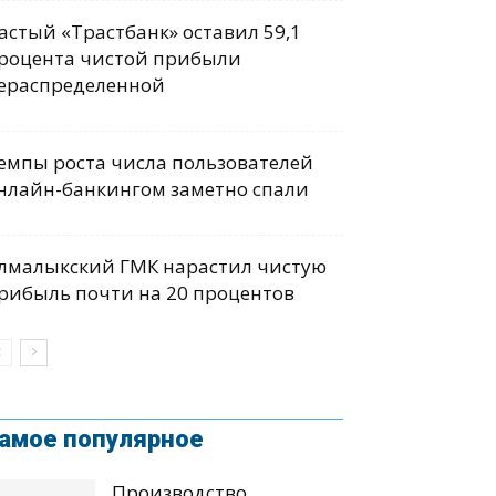
астый «Трастбанк» оставил 59,1
роцента чистой прибыли
ераспределенной
емпы роста числа пользователей
нлайн-банкингом заметно спали
лмалыкский ГМК нарастил чистую
рибыль почти на 20 процентов
амое популярное
Производство