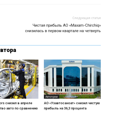
Следующая статья
Чистая прибыль АО «Maxam-Chirchiq»
снизилась в первом квартале на четверть
автора
Автопром
ors снизил в апреле
АО «Узавтосаноат» снизил чистую
тво авто по сравнению
прибыль на 36,3 процента