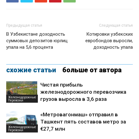
Предыдущая статья
Следующая статья
В Узбекистане доходность
Котировки узбекских
суммовых депозитов юрлиц
евробондов выросли,
упала на 5,6 процента
доходность упала
схожие статьи
больше от автора
Чистая прибыль
железнодорожного перевозчика
Железнодорожные
грузов выросла в 3,6 раза
Перевозки
«Метровагонмаш» отправил в
Ташкент пять составов метро за
Железнодорожные
€27,7 млн
Перевозки