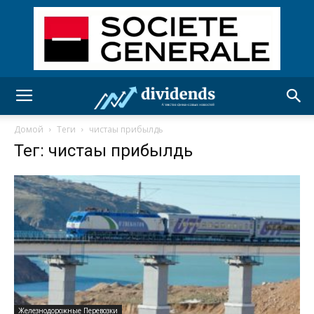
Домой
Теги
чистаы прибылдь
Тег: чистаы прибылдь
Железнодорожные Перевозки