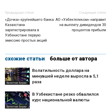
Предыдущая статья
Следующая статья
«Дочка» крупнейшего банка
АО «Узбектелеком» направит
Казахстана
на выплату дивидендов 30
зарегистрировала в
процентов прибыли
Узбекистане первую
эмиссию простых акций
схожие статьи
больше от автора
Волатильность доллара на
минувшей неделе выросла в 5,1
раза
Валютная Биржа
В Узбекистане резко обвалился
курс национальной валюты
Валютная Биржа