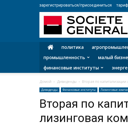
зарегистрироваться/присоединиться
тариф
политика
агропромышле
промышленность
малый бизне
финансовые институты
энерге
Домой
Дивиденды
Вторая по капитализации 
Дивиденды
Финансовые институты
Лизинговые компа
Вторая по капи
лизинговая ком