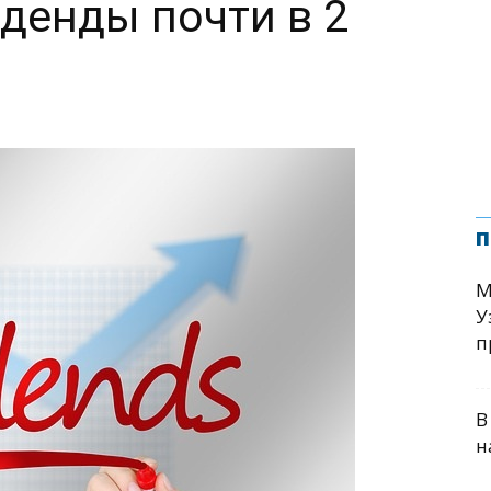
денды почти в 2
п
М
У
п
В
н