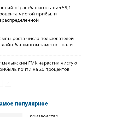
астый «Трастбанк» оставил 59,1
роцента чистой прибыли
ераспределенной
емпы роста числа пользователей
нлайн-банкингом заметно спали
лмалыкский ГМК нарастил чистую
рибыль почти на 20 процентов
амое популярное
Производство