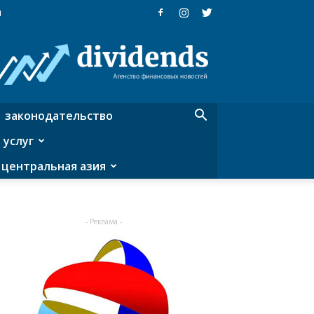
я
Dividends
—
агентство
финансовых
новостей
законодательство
 услуг
центральная азия
- Реклама -