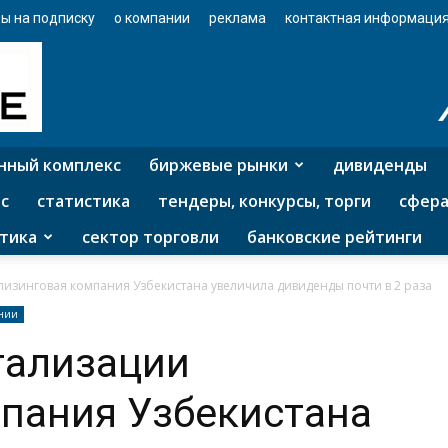
ы на подписку
о компании
реклама
контактная информаци
нный комплекс
биржевые рынки
дивиденды
с
статистика
тендеры, конкурсы, торги
сфера
тика
сектор торговли
банковские рейтинги
лизинговая компания Узбекистана увеличила дивиденды почти в 2 раза
нии
тализации
пания Узбекистана