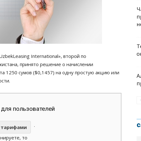
Ч
п
н
Т
о
bekLeasing International», второй по
кистана, принято решение о начислении
та 1250 сумов ($0,1457) на одну простую акцию или
А
ости.
п
 для пользователей
с
.
тарифами
анируете, то