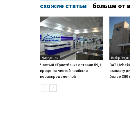
схожие статьи
больше от 
Дивиденды
Выбор Редак
Частый «Трастбанк» оставил 59,1
BAT Uzbeki
процента чистой прибыли
выплату ди
нераспределенной
более $80 