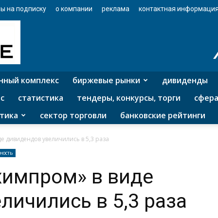
ы на подписку
о компании
реклама
контактная информаци
нный комплекс
биржевые рынки
дивиденды
с
статистика
тендеры, конкурсы, торги
сфера
тика
сектор торговли
банковские рейтинги
е дивидендов увеличились в 5,3 раза
ность
химпром» в виде
личились в 5,3 раза