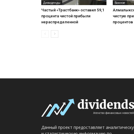
Дивиденды
Важное
Частый «Трастбанк» оставил 59,1
Алмалыкск
процента чистой прибыли
чистую при
нераспределенной
процентов
Данный проект предоставляет аналитическ
и статистическую информацию по