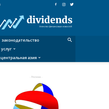
я
Dividends
—
агентство
финансовых
новостей
законодательство
 услуг
центральная азия
- Реклама -