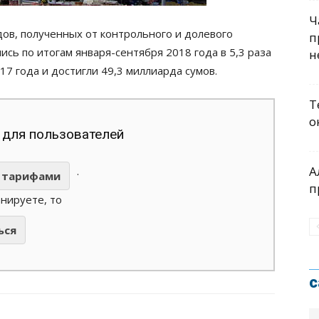
Ч
ов, полученных от контрольного и долевого
п
ись по итогам января-сентября 2018 года в 5,3 раза
н
7 года и достигли 49,3 миллиарда сумов.
Т
о
 для пользователей
А
.
тарифами
п
анируете, то
ься
с