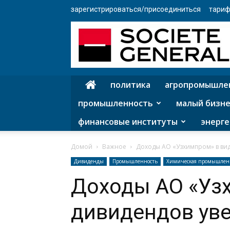
зарегистрироваться/присоединиться
тариф
политика
агропромышле
промышленность
малый бизне
финансовые институты
энерге
Домой
Важное
Доходы АО «Узхимпром» в вид
Дивиденды
Промышленность
Химическая промышлен
Доходы АО «Уз
дивидендов уве