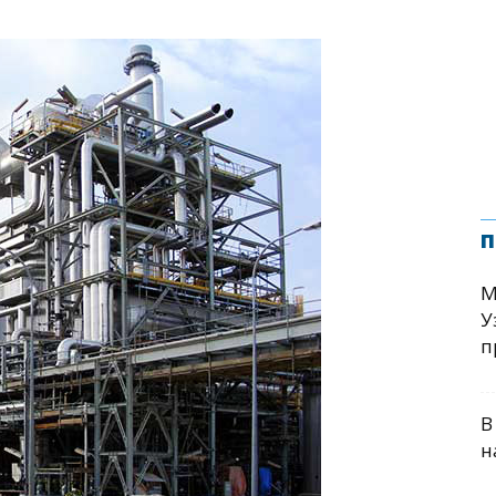
п
М
У
п
В
н