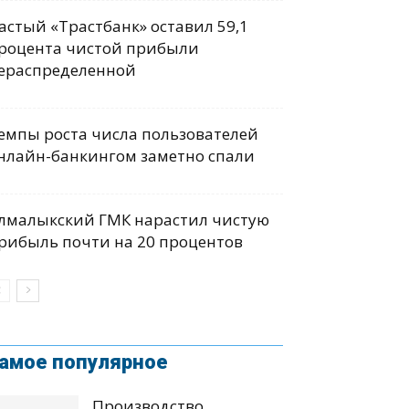
астый «Трастбанк» оставил 59,1
роцента чистой прибыли
ераспределенной
емпы роста числа пользователей
нлайн-банкингом заметно спали
лмалыкский ГМК нарастил чистую
рибыль почти на 20 процентов
амое популярное
Производство