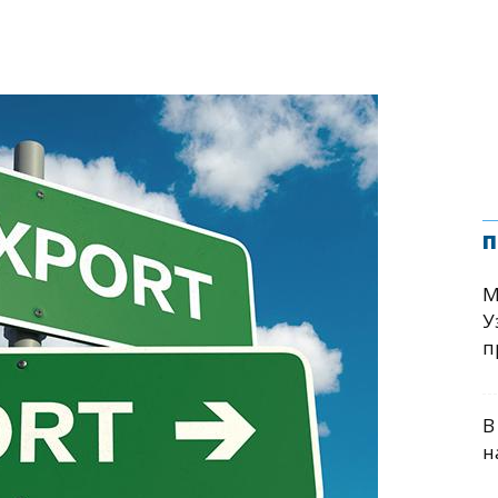
п
М
У
п
В
н