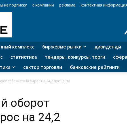
ы на подписку
о компании
реклама
контактная информаци
нный комплекс
биржевые рынки
дивиденды
с
статистика
тендеры, конкурсы, торги
сфера
тика
сектор торговли
банковские рейтинги
от Узбекистана вырос на 24,2 процента
й оборот
рос на 24,2