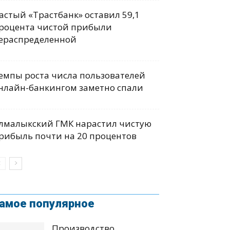
астый «Трастбанк» оставил 59,1
роцента чистой прибыли
ераспределенной
емпы роста числа пользователей
нлайн-банкингом заметно спали
лмалыкский ГМК нарастил чистую
рибыль почти на 20 процентов
амое популярное
Производство