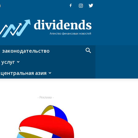
я
Dividends
—
агентство
финансовых
новостей
законодательство
 услуг
центральная азия
- Реклама -