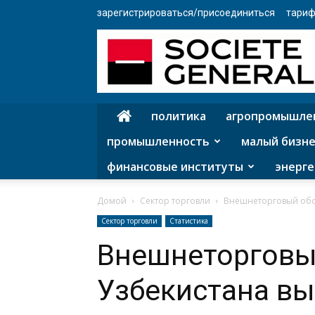
зарегистрироваться/присоединиться
тариф
политика
агропромышле
промышленность
малый бизне
финансовые институты
энерге
Домой
Сектор торговли
Внешнеторговый обор
Сектор торговли
Статистика
Внешнеторговы
Узбекистана вы