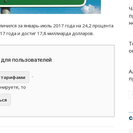
Ч
п
н
ичился за январь-июль 2017 года на 24,2 процента
7 года и достиг 17,8 миллиарда долларов.
Т
о
 для пользователей
А
.
тарифами
п
анируете, то
ься
с