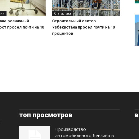
ции
Статистика
тане розничный
Строительный сектор
от просел почти на 10
Узбекистана просел почти на 10
процентов
топ просмотров
в
Производство
автомобильного бензина в