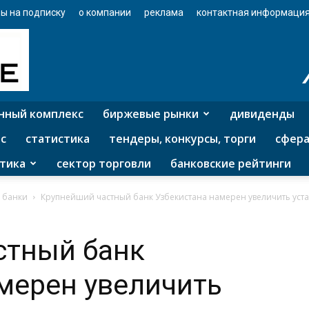
ы на подписку
о компании
реклама
контактная информаци
нный комплекс
биржевые рынки
дивиденды
с
статистика
тендеры, конкурсы, торги
сфера
тика
сектор торговли
банковские рейтинги
 банки
Крупнейший частный банк Узбекистана намерен увеличить устав
стный банк
мерен увеличить