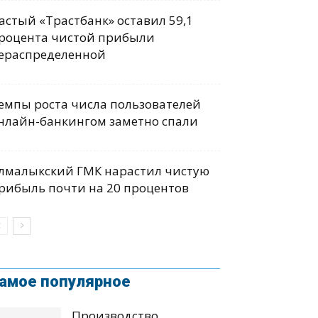
астый «Трастбанк» оставил 59,1
роцента чистой прибыли
ераспределенной
емпы роста числа пользователей
нлайн-банкингом заметно спали
лмалыкский ГМК нарастил чистую
рибыль почти на 20 процентов
амое популярное
Производство