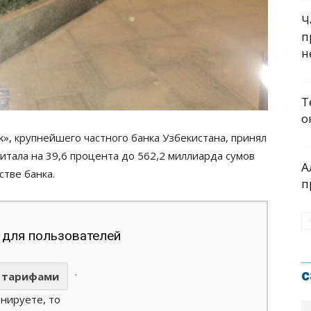
Ч
п
н
Т
о
k», крупнейшего частного банка Узбекистана, принял
итала на 39,6 процента до 562,2 миллиарда сумов
А
стве банка.
п
 для пользователей
.
с
тарифами
анируете, то