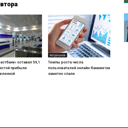
автора
Актуальное
астбанк» оставил 59,1
Темпы роста числа
чистой прибыли
пользователей онлайн-банкингом
еленной
заметно спали