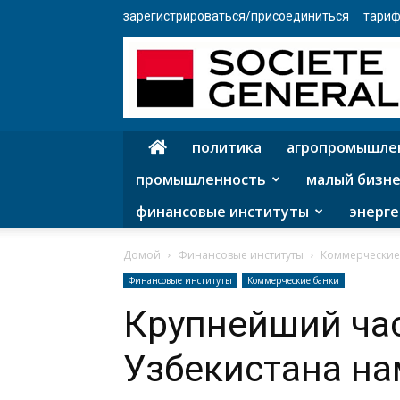
зарегистрироваться/присоединиться
тариф
политика
агропромышле
промышленность
малый бизне
финансовые институты
энерге
Домой
Финансовые институты
Коммерческие
Финансовые институты
Коммерческие банки
Крупнейший ча
Узбекистана на