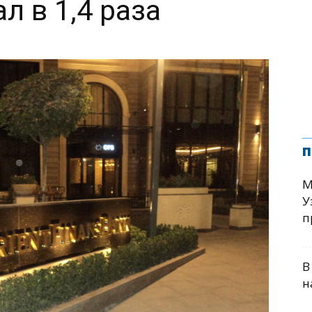
л в 1,4 раза
п
М
У
п
В
н