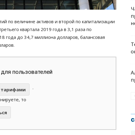
Ч
п
ий по величине активов и второй по капитализации
н
третьего квартала 2019 года в 3,1 раза по
8 года до 34,7 миллиона долларов, балансовая
Т
лларов.
о
 для пользователей
А
п
.
тарифами
анируете, то
ься
с