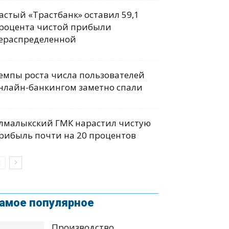
астый «Трастбанк» оставил 59,1
роцента чистой прибыли
ераспределенной
емпы роста числа пользователей
нлайн-банкингом заметно спали
лмалыкский ГМК нарастил чистую
рибыль почти на 20 процентов
амое популярное
Производство