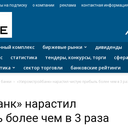
ы на подписку
о компании
реклама
контактная информаци
нный комплекс
биржевые рынки
дивиденды
с
статистика
тендеры, конкурсы, торги
сфера
тика
сектор торговли
банковские рейтинги
 банки
«Узпромстройбанк» нарастил чистую прибыль более чем в 3 ра
анк» нарастил
 более чем в 3 раза