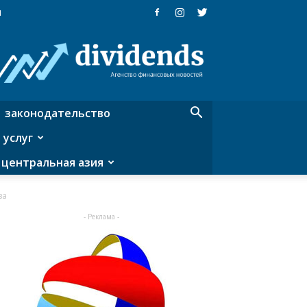
я
Dividends
—
агентство
финансовых
новостей
законодательство
 услуг
центральная азия
за
- Реклама -