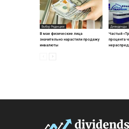
Выбор Редакции
Дивиденды
В мае физические лица
Частый «Тр
значительно нарастили продажу
процента 
инвалюты
нераспред