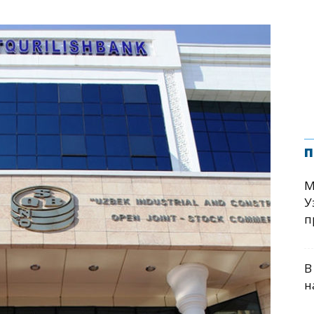
п
М
У
п
В
н