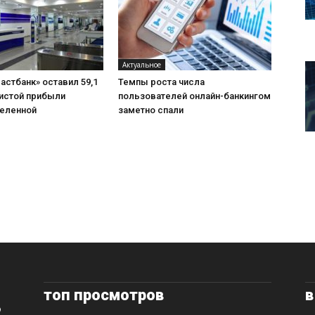
Актуальное
астбанк» оставил 59,1
Темпы роста числа
чистой прибыли
пользователей онлайн-банкингом
еленной
заметно спали
топ просмотров
в