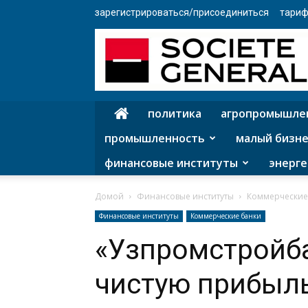
зарегистрироваться/присоединиться
тариф
политика
агропромышле
промышленность
малый бизне
финансовые институты
энерге
Домой
Финансовые институты
Коммерческие
Финансовые институты
Коммерческие банки
«Узпромстройб
чистую прибыль