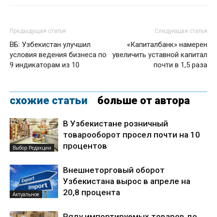
Предыдущая статья
Следующая статья
ВБ: Узбекистан улучшил
«Капиталбанк» намерен
условия ведения бизнеса по
увеличить уставной капитал
9 индикаторам из 10
почти в 1,5 раза
схожие статьи
больше от автора
В Узбекистане розничный
товарооборот просел почти на 10
процентов
Выбор Редакции
Внешнеторговый оборот
Узбекистана вырос в апреле на
20,8 процента
Актуальное
Ряду импортируемых товаров до