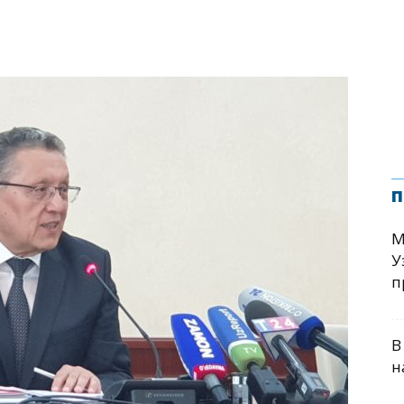
п
М
У
п
В
н