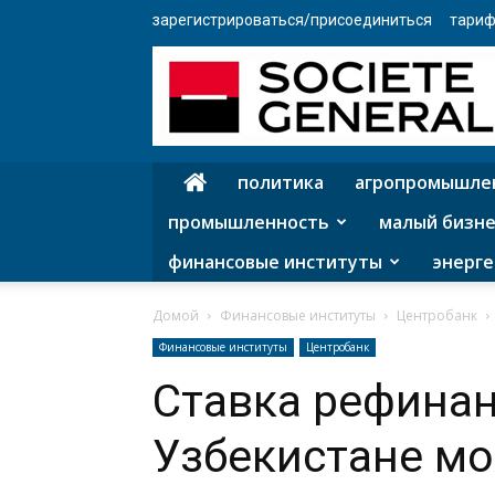
зарегистрироваться/присоединиться
тариф
политика
агропромышле
промышленность
малый бизне
финансовые институты
энерге
Домой
Финансовые институты
Центробанк
Финансовые институты
Центробанк
Ставка рефина
Узбекистане м