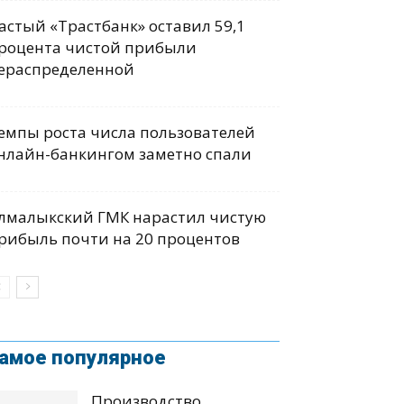
астый «Трастбанк» оставил 59,1
роцента чистой прибыли
ераспределенной
емпы роста числа пользователей
нлайн-банкингом заметно спали
лмалыкский ГМК нарастил чистую
рибыль почти на 20 процентов
амое популярное
Производство