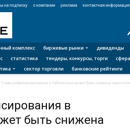
ы на подписку
о компании
реклама
контактная информаци
нный комплекс
биржевые рынки
дивиденды
с
статистика
тендеры, конкурсы, торги
сфера
тика
сектор торговли
банковские рейтинги
Ставка рефинансирования в Узбекистане может быть снижена через пол
нсирования в
ожет быть снижена