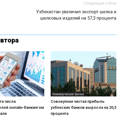
Следующая статья
Узбекистан увеличил экспорт шелка и
шелковых изделий на 57,3 процента
автора
Коммерческие Банки
та числа
Совокупная чистая прибыль
елей онлайн-банкингом
узбекских банков выросла на 20,3
пали
процента