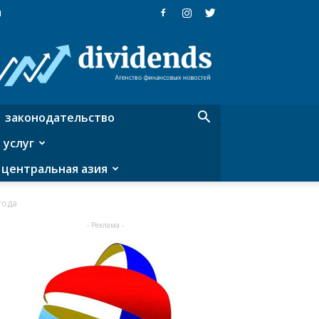
я
Dividends
—
агентство
финансовых
новостей
законодательство
 услуг
центральная азия
года
- Реклама -