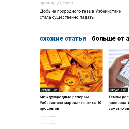
Предыдущая статья
Добыча природного газа в Узбекистане
стала существенно падать
схожие статьи
больше от 
Актуальное
Актуальное
Международные резервы
Темпы рос
Узбекистана выросли почти на 10
пользоват
процентов
заметно с