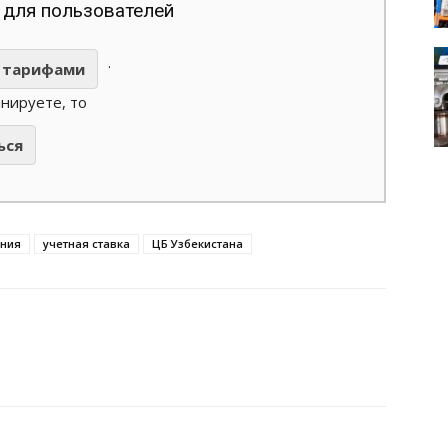
 для пользователей
.
тарифами
анируете, то
ься
ания
учетная ставка
ЦБ Узбекистана