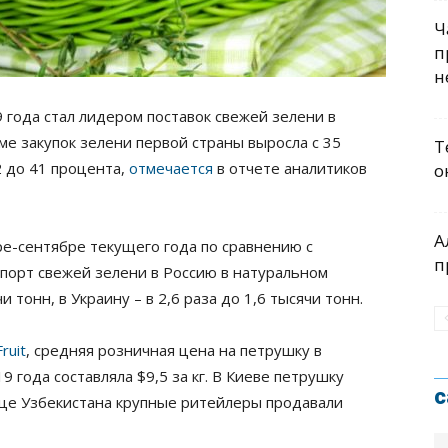
Ч
п
н
9 года стал лидером поставок свежей зелени в
ме закупок зелени первой страны выросла с 35
Т
2 до 41 процента,
отмечается
в отчете аналитиков
о
А
аре-сентябре текущего года по сравнению с
п
порт свежей зелени в Россию в натуральном
 тонн, в Украину – в 2,6 раза до 1,6 тысячи тонн.
ruit
, средняя розничная цена на петрушку в
 года составляла $9,5 за кг. В Киеве петрушку
с
олице Узбекистана крупные ритейлеры продавали