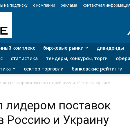
ы на подписку
о компании
реклама
контактная информаци
нный комплекс
биржевые рынки
дивиденды
с
статистика
тендеры, конкурсы, торги
сфера
тика
сектор торговли
банковские рейтинги
стан стал лидером поставок свежей зелени в Россию и Украину
л лидером поставок
в Россию и Украину