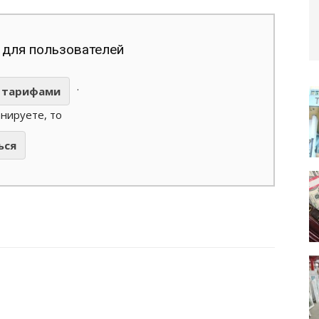
 для пользователей
.
тарифами
анируете, то
ься