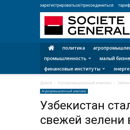
зарегистрироваться/присоединиться
тариф
политика
агропромышле
промышленность
малый бизне
финансовые институты
энерге
Домой
Агропромышленный комплекс
Узбеки
Агропромышленный комплекс
Узбекистан ста
свежей зелени 