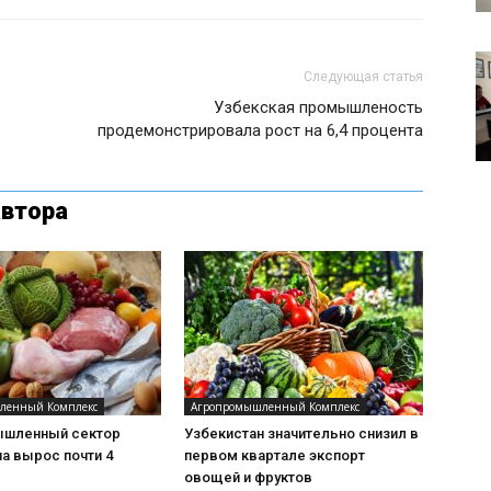
Следующая статья
Узбекская промышленость
продемонстрировала рост на 6,4 процента
автора
ленный Комплекс
Агропромышленный Комплекс
шленный сектор
Узбекистан значительно снизил в
а вырос почти 4
первом квартале экспорт
овощей и фруктов