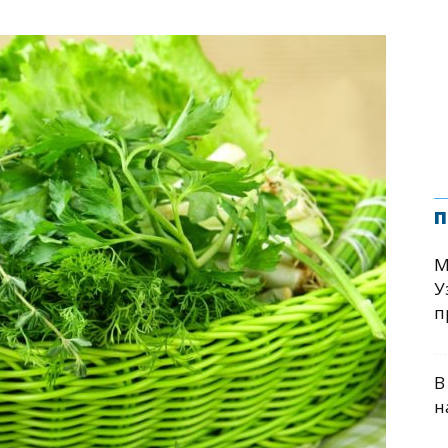
п
М
У
п
В
н