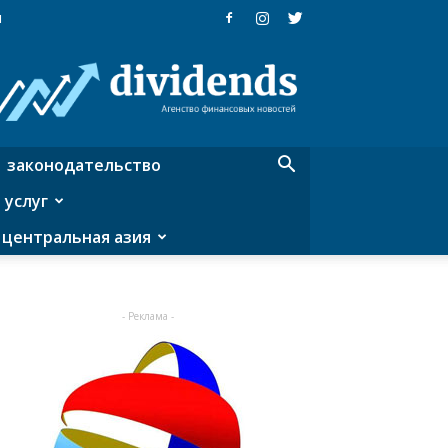
я
Dividends
—
агентство
финансовых
новостей
законодательство
 услуг
центральная азия
- Реклама -