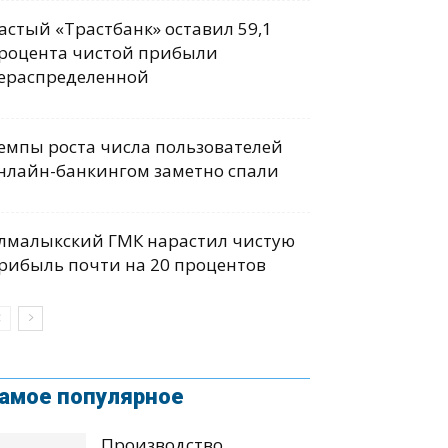
астый «Трастбанк» оставил 59,1
роцента чистой прибыли
ераспределенной
емпы роста числа пользователей
нлайн-банкингом заметно спали
лмалыкский ГМК нарастил чистую
рибыль почти на 20 процентов
амое популярное
Производство