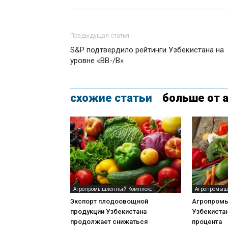
Предыдущая статья
S&P подтвердило рейтинги Узбекистана на
уровне «ВВ-/В»
схожие статьи
больше от 
Агропромышленный Комплекс
Агропромыш
Экспорт плодоовощной
Агропромы
продукции Узбекистана
Узбекистан
продолжает снижаться
процента