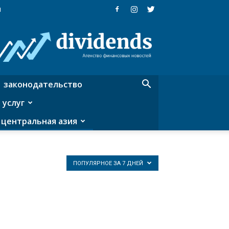
я
Dividends
—
агентство
финансовых
новостей
законодательство
 услуг
центральная азия
ПОПУЛЯРНОЕ ЗА 7 ДНЕЙ