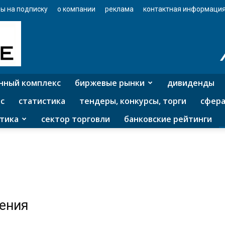
ы на подписку
о компании
реклама
контактная информаци
нный комплекс
биржевые рынки
дивиденды
с
статистика
тендеры, конкурсы, торги
сфера
тика
сектор торговли
банковские рейтинги
жения