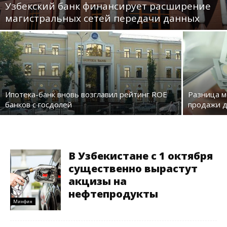
Узбекский банк финансирует расширение
магистральных сетей передачи данных
Ипотека-банк вновь возглавил рейтинг ROE
Разница м
банков с госдолей
продажи д
В Узбекистане с 1 октября
существенно вырастут
акцизы на
нефтепродукты
Минфин