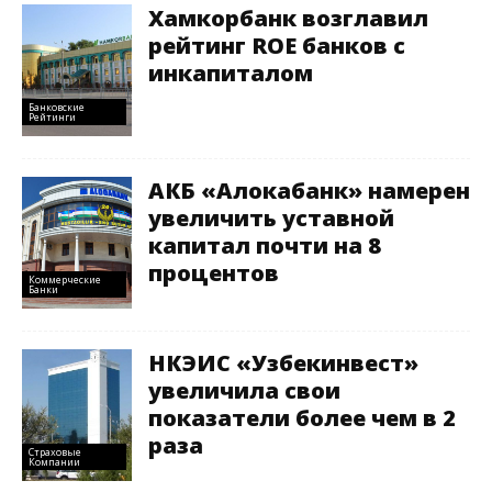
Хамкорбанк возглавил
рейтинг ROE банков с
инкапиталом
Банковские
Рейтинги
АКБ «Алокабанк» намерен
увеличить уставной
капитал почти на 8
процентов
Коммерческие
Банки
НКЭИС «Узбекинвест»
увеличила свои
показатели более чем в 2
раза
Страховые
Компании