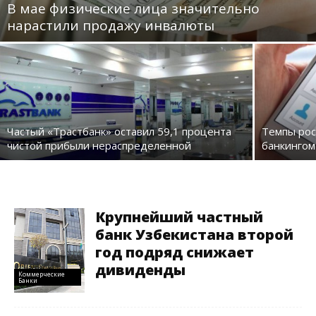
В мае физические лица значительно
нарастили продажу инвалюты
Частый «Трастбанк» оставил 59,1 процента
Темпы рос
чистой прибыли нераспределенной
банкингом
Крупнейший частный
банк Узбекистана второй
год подряд снижает
дивиденды
Коммерческие
Банки