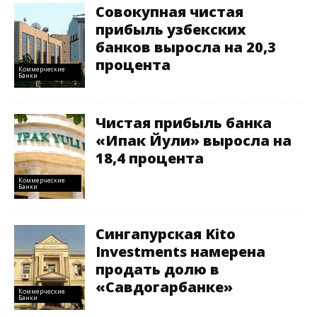
Совокупная чистая
прибыль узбекских
банков выросла на 20,3
процента
Коммерческие
Банки
Чистая прибыль банка
«Ипак Йули» выросла на
18,4 процента
Коммерческие
Банки
Сингапурская Kito
Investments намерена
продать долю в
«Савдогарбанке»
Коммерческие
Банки