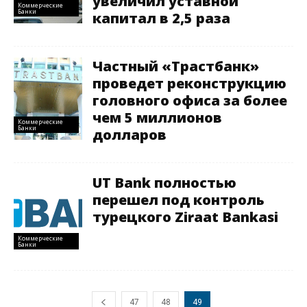
увеличил уставной
Коммерческие
Банки
капитал в 2,5 раза
Частный «Трастбанк»
проведет реконструкцию
головного офиса за более
чем 5 миллионов
Коммерческие
Банки
долларов
UT Bank полностью
перешел под контроль
турецкого Ziraat Bankasi
Коммерческие
Банки
47
48
49