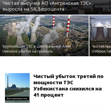
Чистая выручка АО «Ангренская ТЭС»
выросла на 58,3 процента
Крупнейшая ТЭС в Центральной Азии
Чистая пр
сменила убыток на прибыль
Узбекиста
Чистый убыток третей по
мощности ТЭС
Узбекистана снизился на
41 процент
Электроэнергетика