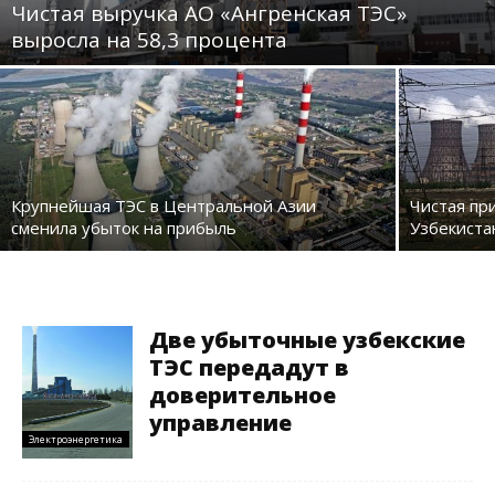
Чистая выручка АО «Ангренская ТЭС»
выросла на 58,3 процента
Крупнейшая ТЭС в Центральной Азии
Чистая пр
сменила убыток на прибыль
Узбекиста
Две убыточные узбекские
ТЭС передадут в
доверительное
управление
Электроэнергетика