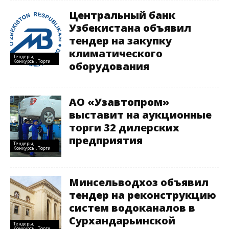
Центральный банк
Узбекистана объявил
тендер на закупку
климатического
Тендеры,
Конкурсы, Торги
оборудования
АО «Узавтопром»
выставит на аукционные
торги 32 дилерских
предприятия
Тендеры,
Конкурсы, Торги
Минсельводхоз объявил
тендер на реконструкцию
систем водоканалов в
Сурхандарьинской
Тендеры,
Конкурсы, Торги