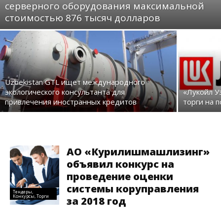
серверного оборудования максимальной
стоимостью 876 тысяч долларов
Uzbekistan GTL ищет международного
экологического консультанта для
«Лукойл У
привлечения иностранных кредитов
торги на 
АО «Курилишмашлизинг»
объявил конкурс на
проведение оценки
системы коруправления
Тендеры,
Конкурсы, Торги
за 2018 год