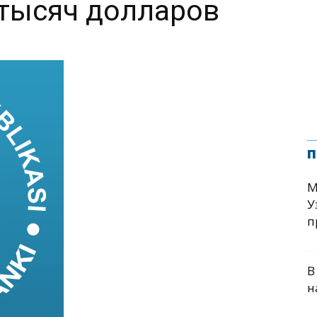
тысяч долларов
п
М
У
п
В
н