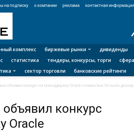
ы на подписку
о компании
реклама
контактная информаци
нный комплекс
биржевые рынки
дивиденды
с
статистика
тендеры, конкурсы, торги
сфера
тика
сектор торговли
банковские рейтинги
ана объявил конкурс на техподдержку Oracle стоимостью 50 тысяч доллар
 объявил конкурс
у Oracle