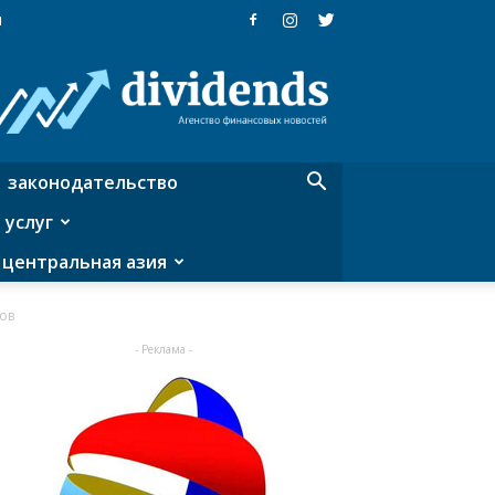
я
Dividends
—
агентство
финансовых
новостей
законодательство
 услуг
центральная азия
ов
- Реклама -