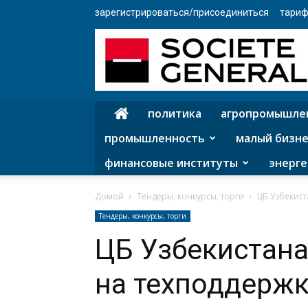
зарегистрироваться/присоединиться
тариф
политика
агропромышле
промышленность
малый бизне
финансовые институты
энерге
Домой
Тендеры, конкурсы, торги
ЦБ Узбекист
Тендеры, конкурсы, торги
ЦБ Узбекистана
на техподдержк