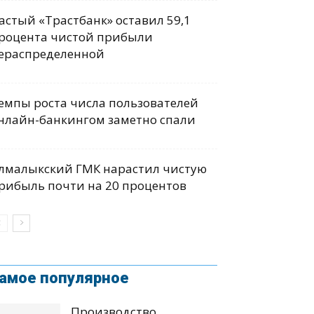
астый «Трастбанк» оставил 59,1
роцента чистой прибыли
ераспределенной
емпы роста числа пользователей
нлайн-банкингом заметно спали
лмалыкский ГМК нарастил чистую
рибыль почти на 20 процентов
амое популярное
Производство