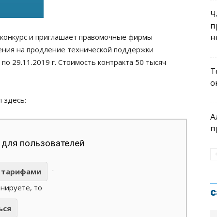
Ч
п
н
 конкурс и приглашает правомочные фирмы
ения на продление технической поддержки
. по 29.11.2019 г. Стоимость контракта 50 тысяч
Т
о
 здесь:
А
п
 для пользователей
.
тарифами
анируете, то
с
ься