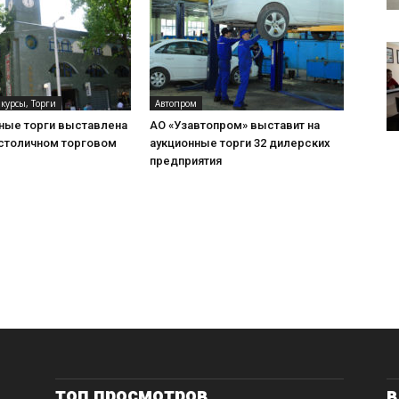
курсы, Торги
Автопром
нные торги выставлена
АО «Узавтопром» выставит на
 столичном торговом
аукционные торги 32 дилерских
предприятия
топ просмотров
в