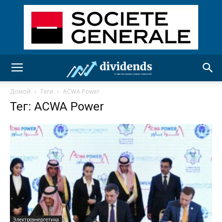
Домой
Теги
ACWA Power
Тег: ACWA Power
Электроэнергетика