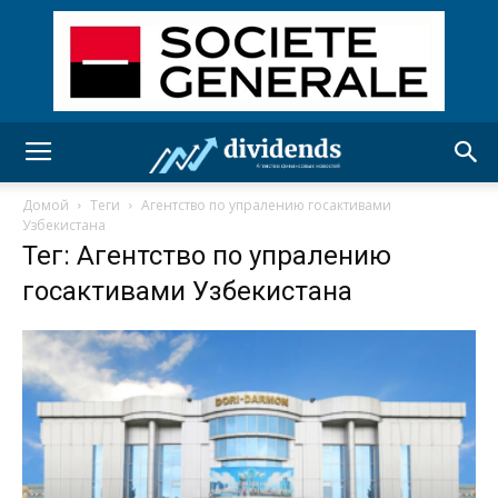
Домой
Теги
Агентство по упралению госактивами
Узбекистана
Тег: Агентство по упралению
госактивами Узбекистана