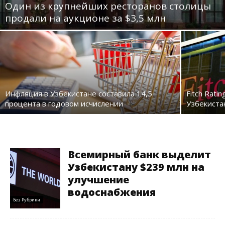
Один из крупнейших ресторанов столицы
продали на аукционе за $3,5 млн
Инфляция в Узбекистане составила 14,5
Fitch Rat
процента в годовом исчислении
Узбекиста
Всемирный банк выделит
Узбекистану $239 млн на
улучшение
водоснабжения
Без Рубрики