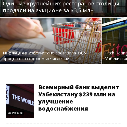
Один из крупнейших ресторанов столицы
продали на аукционе за $3,5 млн
Инфляция в Узбекистане составила 14,5
Fitch Rat
процента в годовом исчислении
Узбекиста
Всемирный банк выделит
Узбекистану $239 млн на
улучшение
водоснабжения
Без Рубрики