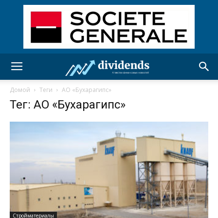
Домой
Теги
АО «Бухарагипс»
Тег: АО «Бухарагипс»
Стройматериалы