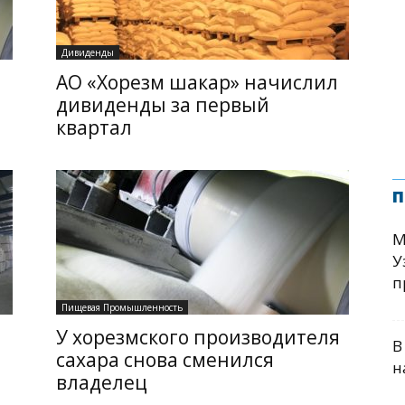
Дивиденды
АО «Хорезм шакар» начислил
дивиденды за первый
квартал
п
М
У
п
Пищевая Промышленность
У хорезмского производителя
В
сахара снова сменился
н
владелец