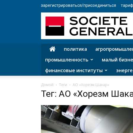
зарегистрироваться/присоединиться
тариф
политика
агропромышле
промышленность
малый бизне
финансовые институты
энерге
Домой
Теги
АО «Хорезм Шакар»
Тег: АО «Хорезм Шак