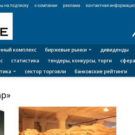
ы на подписку
о компании
реклама
контактная информаци
нный комплекс
биржевые рынки
дивиденды
с
статистика
тендеры, конкурсы, торги
сфера
тика
сектор торговли
банковские рейтинги
ар»