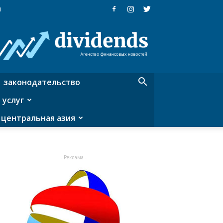
я
Dividends
—
агентство
финансовых
новостей
законодательство
 услуг
центральная азия
- Реклама -