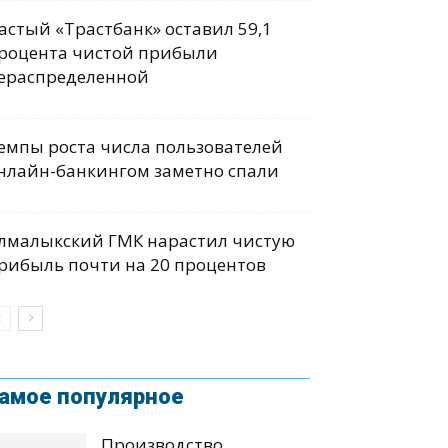
астый «Трастбанк» оставил 59,1
роцента чистой прибыли
ераспределенной
емпы роста числа пользователей
нлайн-банкингом заметно спали
лмалыкский ГМК нарастил чистую
рибыль почти на 20 процентов
амое популярное
Производство