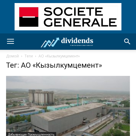
Домой
Теги
АО «Кызылкумцемент»
Тег: АО «Кызылкумцемент»
Добывающая Промышленность