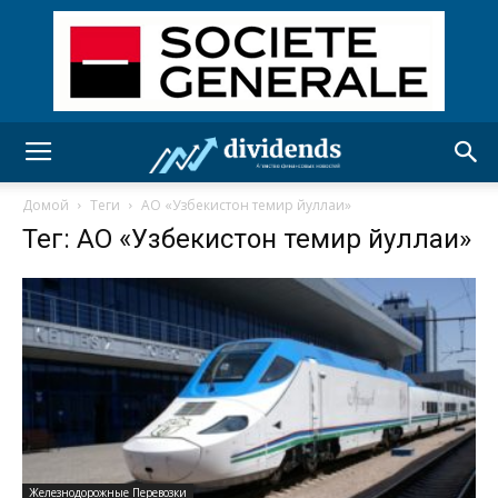
Домой
Теги
АО «Узбекистон темир йуллаи»
Тег: АО «Узбекистон темир йуллаи»
Железнодорожные Перевозки