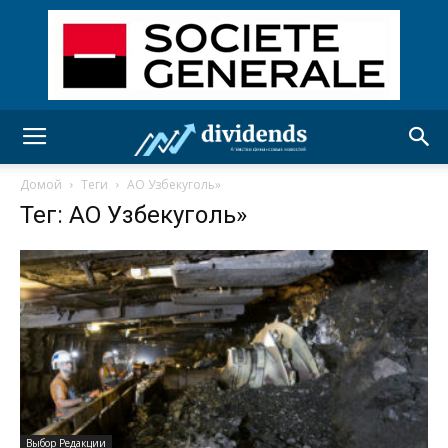
Домой
Теги
АО Узбекуголь»
Тег: АО Узбекуголь»
Выбор Редакции