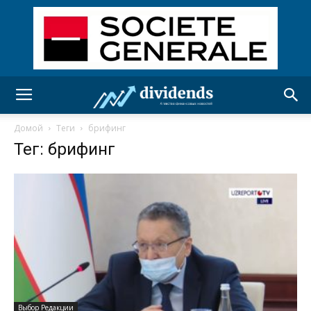
Домой
Теги
брифинг
Тег: брифинг
Выбор Редакции