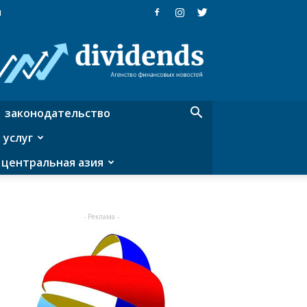
я
Dividends
—
агентство
финансовых
новостей
законодательство
 услуг
центральная азия
- Реклама -