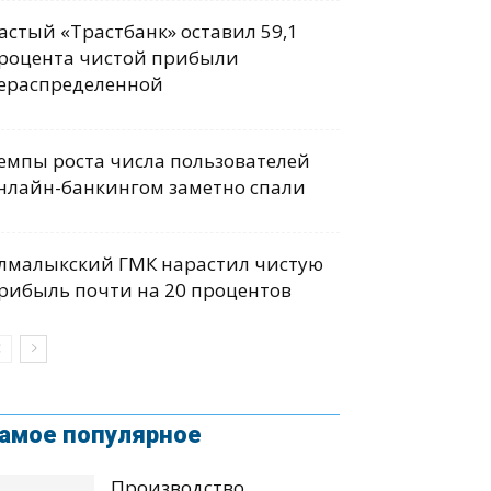
астый «Трастбанк» оставил 59,1
роцента чистой прибыли
ераспределенной
емпы роста числа пользователей
нлайн-банкингом заметно спали
лмалыкский ГМК нарастил чистую
рибыль почти на 20 процентов
амое популярное
Производство