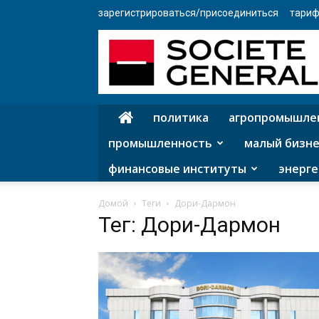
зарегистрироваться/присоединиться
тариф
политика
агропромышле
промышленность
малый бизне
финансовые институты
энерге
Домой
Теги
Дори-Дармон
Тег: Дори-Дармон