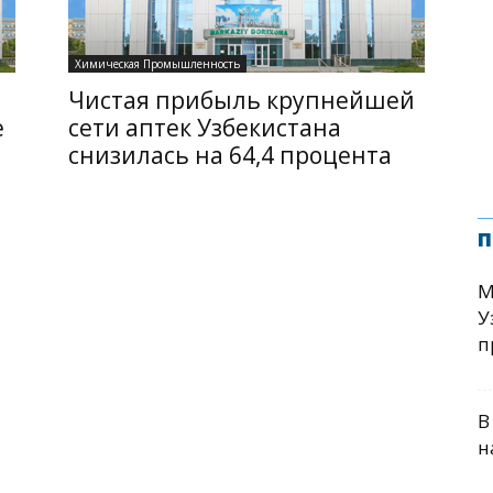
Химическая Промышленность
Чистая прибыль крупнейшей
е
сети аптек Узбекистана
снизилась на 64,4 процента
п
М
У
п
В
н