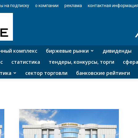
ы на подписку
о компании
реклама
контактная информаци
нный комплекс
биржевые рынки
дивиденды
с
статистика
тендеры, конкурсы, торги
сфера
тика
сектор торговли
банковские рейтинги