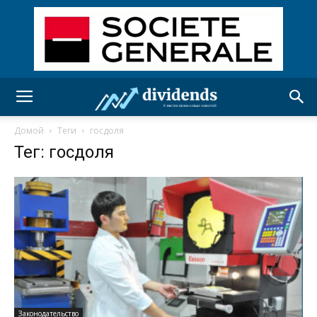
Домой
Теги
госдоля
Тег: госдоля
Законодательство