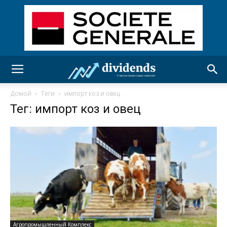
Домой
Теги
импорт коз и овец
Тег: импорт коз и овец
Агропромышленный Комплекс