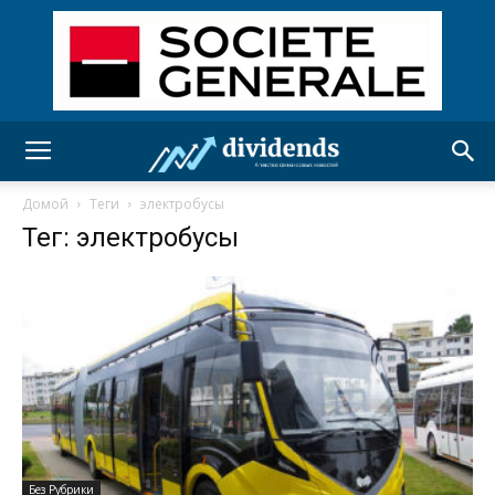
Домой
Теги
электробусы
Тег: электробусы
Без Рубрики